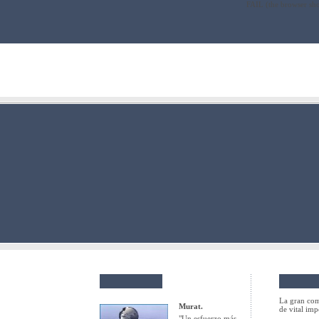
FAIL (the browser sho
La gran com
Murat.
de vital im
"Un esfuerzo más,