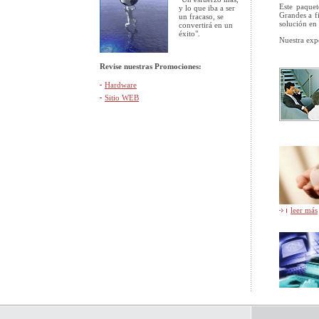
Este paquet
y lo que iba a ser
Grandes a f
un fracaso, se
solución en
convertirá en un
éxito".
Nuestra expe
Revise nuestras Promociones:
Hardware
Sitio WEB
leer más