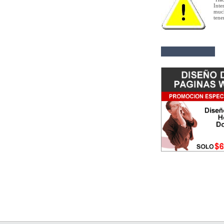
Inte
muc
tene