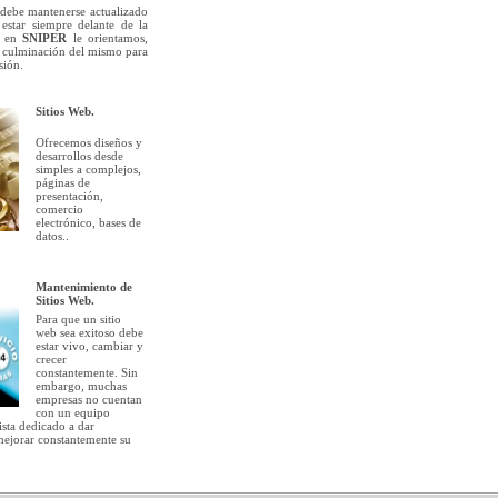
debe mantenerse actualizado
estar siempre delante de la
 en
SNIPER
le orientamos,
a culminación del mismo para
sión.
Sitios Web.
Ofrecemos diseños y
desarrollos desde
simples a complejos,
páginas de
presentación,
comercio
electrónico, bases de
datos..
Mantenimiento de
Sitios Web.
Para que un sitio
web sea exitoso debe
estar vivo, cambiar y
crecer
constantemente. Sin
embargo, muchas
empresas no cuentan
con un equipo
ista dedicado a dar
mejorar constantemente su