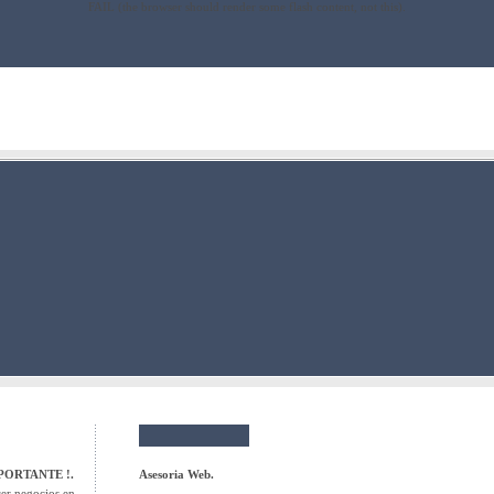
FAIL (the browser should render some flash content, not this).
PORTANTE !.
Asesoria Web.
er negocios en