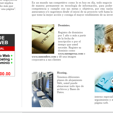
En un mundo tan competitivo como lo es hoy en día, todo negocio 
rnet implica
de manera permanente en tecnología de información, para poder 
ho más que
competencia y cumplir con sus metas y objetivos, por esta razón
r una página".
asesoramos y/o sugerimos desde el inicio de su proyecto web hasta l
que tome la mejor acción y consiga el mayor rendimiento de su inver
Dominios.
Registro de dominios
por 1 año o más a partir
de la fecha de
inscripción o por el
tiempo que usted
necesite. Registre su
dominio como
www.suempresa.com
o
www.sunombre.com
y dé una imagen
corporativa a sus clientes
Hosting.
Tenemos diferentes
planes de alojamiento
Web, usted puede
almacenar todo tipo de
archivos y Bases de
Datos.
interno especial
seguimiento y 
página web.